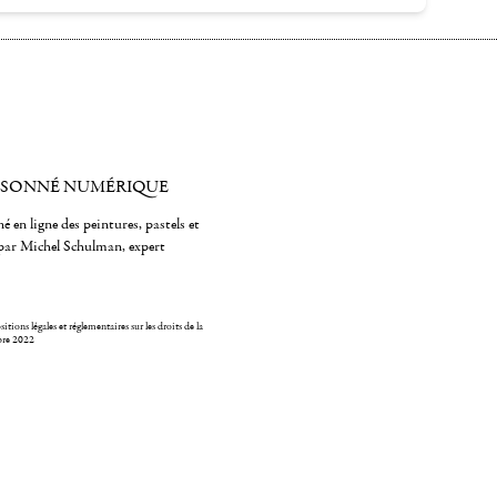
ISONNÉ NUMÉRIQUE
é en ligne des peintures, pastels et
par Michel Schulman, expert
itions légales et réglementaires sur les droits de la
bre 2022