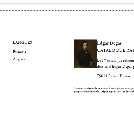
LANGUES
Edgar Degas
CATALOGUE RA
Français
Anglais
er
Le 1
catalogue raisonn
dessins d'Edgar Degas 
75014 Paris - France
Tous les contenus de ce site sont protégés par les dispos
propriété intellectuelle.
Dépot légal BNF : 1er décem