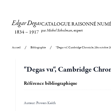
Edgar Degas
CATALOGUE RAISONNÉ NUM
par
Michel Schulman
, expert
1834
–
1917
Accueil
Bibliographie
"Degas vu", Cambridge Chronicle, 20n octobre 
"Degas vu", Cambridge Chron
Référence bibliographique
Auteur:
Powers Keith