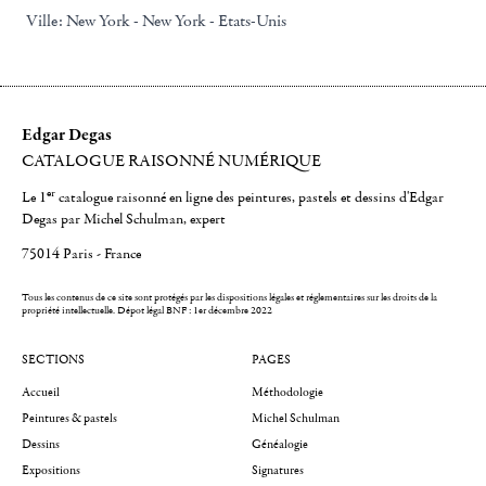
Ville:
New York - New York - Etats-Unis
Edgar Degas
CATALOGUE RAISONNÉ NUMÉRIQUE
er
Le 1
catalogue raisonné en ligne des peintures, pastels et dessins d'Edgar
Degas par Michel Schulman, expert
75014 Paris - France
Tous les contenus de ce site sont protégés par les dispositions légales et réglementaires sur les droits de la
propriété intellectuelle.
Dépot légal BNF : 1er décembre 2022
SECTIONS
PAGES
Accueil
Méthodologie
Peintures & pastels
Michel Schulman
Dessins
Généalogie
Expositions
Signatures