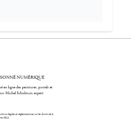
ISONNÉ NUMÉRIQUE
é en ligne des peintures, pastels et
par Michel Schulman, expert
itions légales et réglementaires sur les droits de la
bre 2022