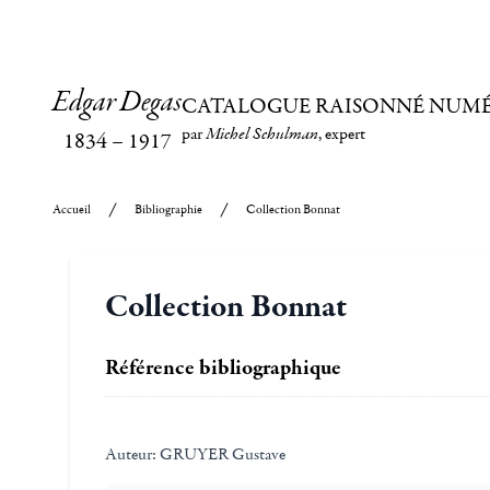
Edgar Degas
CATALOGUE RAISONNÉ NUM
par
Michel Schulman
, expert
1834
–
1917
Accueil
Bibliographie
Collection Bonnat
Collection Bonnat
Référence bibliographique
Auteur:
GRUYER Gustave