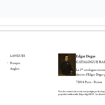
LANGUES
Edgar Degas
CATALOGUE RA
Français
Anglais
er
Le 1
catalogue raisonn
dessins d'Edgar Degas 
75014 Paris - France
Tous les contenus de ce site sont protégés par les dispos
propriété intellectuelle.
Dépot légal BNF : 1er décem