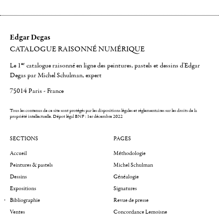
Edgar Degas
CATALOGUE RAISONNÉ NUMÉRIQUE
er
Le 1
catalogue raisonné en ligne des peintures, pastels et dessins d'Edgar
Degas par Michel Schulman, expert
75014 Paris - France
Tous les contenus de ce site sont protégés par les dispositions légales et réglementaires sur les droits de la
propriété intellectuelle.
Dépot légal BNF : 1er décembre 2022
SECTIONS
PAGES
Accueil
Méthodologie
Peintures & pastels
Michel Schulman
Dessins
Généalogie
Expositions
Signatures
Bibliographie
Revue de presse
Ventes
Concordance Lemoisne