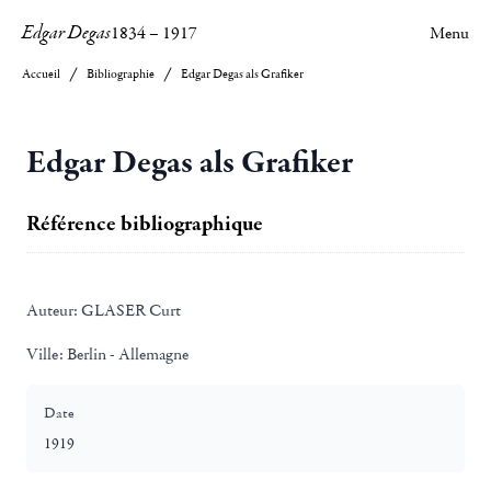
Edgar Degas
1834
–
1917
Menu
Accueil
Bibliographie
Edgar Degas als Grafiker
Edgar Degas als Grafiker
Référence bibliographique
Auteur:
GLASER Curt
Ville:
Berlin - Allemagne
Date
1919