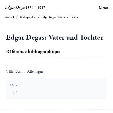
Edgar Degas
1834
–
1917
Menu
Accueil
Bibliographie
Edgar Degas: Vater und Tochter
Edgar Degas: Vater und Tochter
Référence bibliographique
Ville:
Berlin - Allemagne
Date
1927