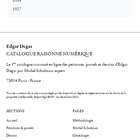
Date
1927
Edgar Degas
CATALOGUE RAISONNÉ NUMÉRIQUE
er
Le 1
catalogue raisonné en ligne des peintures, pastels et dessins d'Edgar
Degas par Michel Schulman, expert
75014 Paris - France
Tous les contenus de ce site sont protégés par les dispositions légales et réglementaires sur les droits de la
propriété intellectuelle.
Dépot légal BNF : 1er décembre 2022
SECTIONS
PAGES
Accueil
Méthodologie
Peintures & pastels
Michel Schulman
Dessins
Généalogie