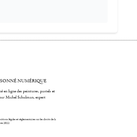
ISONNÉ NUMÉRIQUE
é en ligne des peintures, pastels et
par Michel Schulman, expert
itions légales et réglementaires sur les droits de la
bre 2022