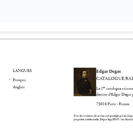
LANGUES
Edgar Degas
CATALOGUE RA
Français
Anglais
er
Le 1
catalogue raisonn
dessins d'Edgar Degas 
75014 Paris - France
Tous les contenus de ce site sont protégés par les dispos
propriété intellectuelle.
Dépot légal BNF : 1er décem