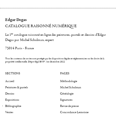
Edgar Degas
CATALOGUE RAISONNÉ NUMÉRIQUE
er
Le 1
catalogue raisonné en ligne des peintures, pastels et dessins d'Edgar
Degas par Michel Schulman, expert
75014 Paris - France
Tous les contenus de ce site sont protégés par les dispositions légales et réglementaires sur les droits de la
propriété intellectuelle.
Dépot légal BNF : 1er décembre 2022
SECTIONS
PAGES
Accueil
Méthodologie
Peintures & pastels
Michel Schulman
Dessins
Généalogie
Expositions
Signatures
Bibliographie
Revue de presse
Ventes
Concordance Lemoisne