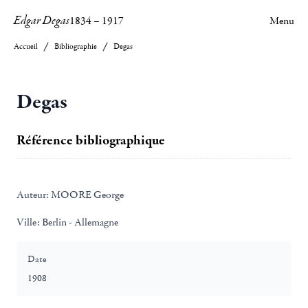
Edgar Degas
1834
–
1917
Menu
Accueil
Bibliographie
Degas
Degas
Référence bibliographique
Auteur:
MOORE George
Ville:
Berlin - Allemagne
Date
1908