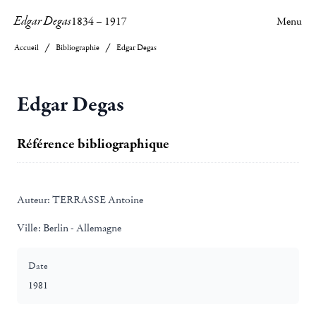
Edgar Degas
1834
–
1917
Menu
Accueil
Bibliographie
Edgar Degas
Edgar Degas
Référence bibliographique
Auteur:
TERRASSE Antoine
Ville:
Berlin - Allemagne
Date
1981