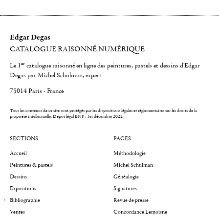
Edgar Degas
CATALOGUE RAISONNÉ NUMÉRIQUE
er
Le 1
catalogue raisonné en ligne des peintures, pastels et dessins d'Edgar
Degas par Michel Schulman, expert
75014 Paris - France
Tous les contenus de ce site sont protégés par les dispositions légales et réglementaires sur les droits de la
propriété intellectuelle.
Dépot légal BNF : 1er décembre 2022
SECTIONS
PAGES
Accueil
Méthodologie
Peintures & pastels
Michel Schulman
Dessins
Généalogie
Expositions
Signatures
Bibliographie
Revue de presse
Ventes
Concordance Lemoisne