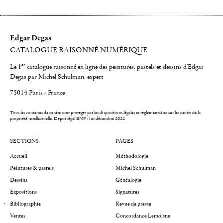
Edgar Degas
CATALOGUE RAISONNÉ NUMÉRIQUE
er
Le 1
catalogue raisonné en ligne des peintures, pastels et dessins d'Edgar
Degas par Michel Schulman, expert
75014 Paris - France
Tous les contenus de ce site sont protégés par les dispositions légales et réglementaires sur les droits de la
propriété intellectuelle.
Dépot légal BNF : 1er décembre 2022
SECTIONS
PAGES
Accueil
Méthodologie
Peintures & pastels
Michel Schulman
Dessins
Généalogie
Expositions
Signatures
Bibliographie
Revue de presse
Ventes
Concordance Lemoisne