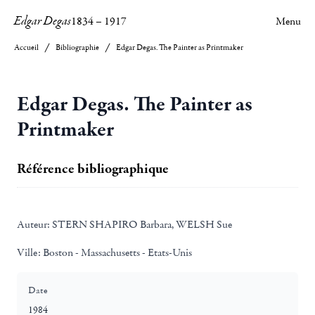
Edgar Degas
1834
–
1917
Menu
Accueil
Bibliographie
Edgar Degas. The Painter as Printmaker
Edgar Degas. The Painter as
Printmaker
Référence bibliographique
Auteur:
STERN SHAPIRO Barbara, WELSH Sue
Ville:
Boston - Massachusetts - Etats-Unis
Date
1984