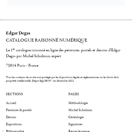
Edgar Degas
CATALOGUE RAISONNÉ NUMÉRIQUE
er
Le 1
catalogue raisonné en ligne des peintures, pastels et dessins d'Edgar
Degas par Michel Schulman, expert
75014 Paris - France
Tous les contenus de ce site sont protégés par les dispositions légales et réglementaires sur les droits de la
propriété intellectuelle.
Dépot légal BNF : 1er décembre 2022
SECTIONS
PAGES
Accueil
Méthodologie
Peintures & pastels
Michel Schulman
Dessins
Généalogie
Expositions
Signatures
Bibliographie
Revue de presse