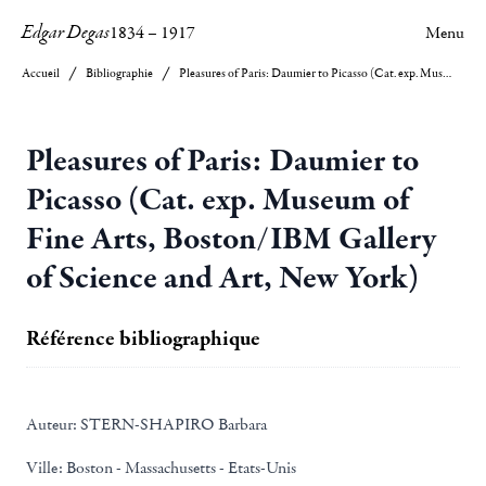
Edgar Degas
1834
–
1917
Menu
Accueil
Bibliographie
Pleasures of Paris: Daumier to Picasso (Cat. exp. Museum of Fine Arts, Boston/IBM Gallery of Science and Art, New York)
Pleasures of Paris: Daumier to
Picasso (Cat. exp. Museum of
Fine Arts, Boston/IBM Gallery
of Science and Art, New York)
Référence bibliographique
Auteur:
STERN-SHAPIRO Barbara
Ville:
Boston - Massachusetts - Etats-Unis