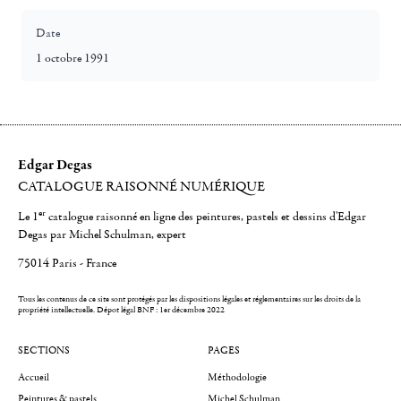
Date
1 octobre 1991
Edgar Degas
CATALOGUE RAISONNÉ NUMÉRIQUE
er
Le 1
catalogue raisonné en ligne des peintures, pastels et dessins d'Edgar
Degas par Michel Schulman, expert
75014 Paris - France
Tous les contenus de ce site sont protégés par les dispositions légales et réglementaires sur les droits de la
propriété intellectuelle.
Dépot légal BNF : 1er décembre 2022
SECTIONS
PAGES
Accueil
Méthodologie
Peintures & pastels
Michel Schulman