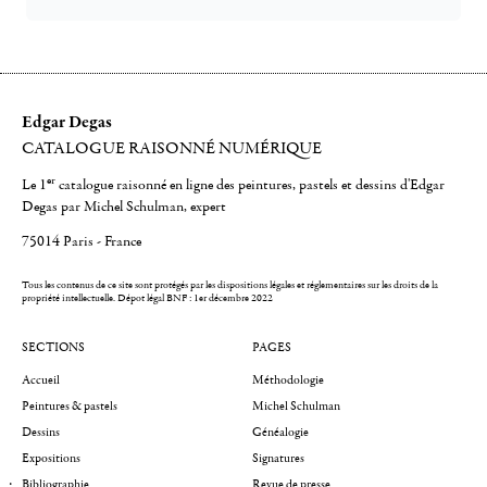
Edgar Degas
CATALOGUE RAISONNÉ NUMÉRIQUE
er
Le 1
catalogue raisonné en ligne des peintures, pastels et dessins d'Edgar
Degas par Michel Schulman, expert
75014 Paris - France
Tous les contenus de ce site sont protégés par les dispositions légales et réglementaires sur les droits de la
propriété intellectuelle.
Dépot légal BNF : 1er décembre 2022
SECTIONS
PAGES
Accueil
Méthodologie
Peintures & pastels
Michel Schulman
Dessins
Généalogie
Expositions
Signatures
Bibliographie
Revue de presse