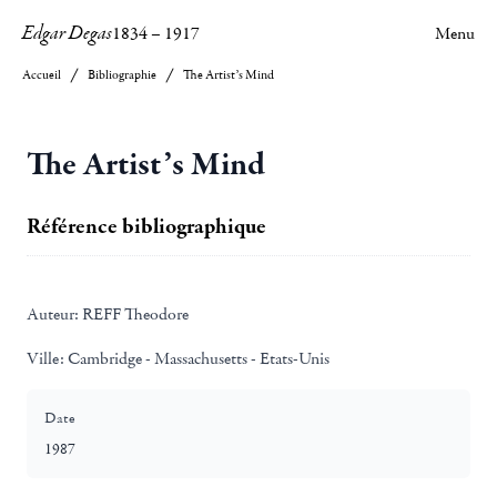
Edgar Degas
1834
–
1917
Menu
Accueil
Bibliographie
The Artist’s Mind
The Artist’s Mind
Référence bibliographique
Auteur:
REFF Theodore
Ville:
Cambridge - Massachusetts - Etats-Unis
Date
1987