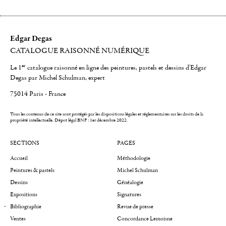
Edgar Degas
CATALOGUE RAISONNÉ NUMÉRIQUE
er
Le 1
catalogue raisonné en ligne des peintures, pastels et dessins d'Edgar
Degas par Michel Schulman, expert
75014 Paris - France
Tous les contenus de ce site sont protégés par les dispositions légales et réglementaires sur les droits de la
propriété intellectuelle.
Dépot légal BNF : 1er décembre 2022
SECTIONS
PAGES
Accueil
Méthodologie
Peintures & pastels
Michel Schulman
Dessins
Généalogie
Expositions
Signatures
Bibliographie
Revue de presse
Ventes
Concordance Lemoisne