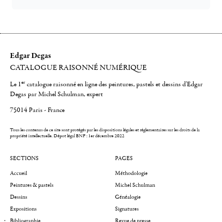
Edgar Degas
CATALOGUE RAISONNÉ NUMÉRIQUE
er
Le 1
catalogue raisonné en ligne des peintures, pastels et dessins d'Edgar
Degas par Michel Schulman, expert
75014 Paris - France
Tous les contenus de ce site sont protégés par les dispositions légales et réglementaires sur les droits de la
propriété intellectuelle.
Dépot légal BNF : 1er décembre 2022
SECTIONS
PAGES
Accueil
Méthodologie
Peintures & pastels
Michel Schulman
Dessins
Généalogie
Expositions
Signatures
Bibliographie
Revue de presse