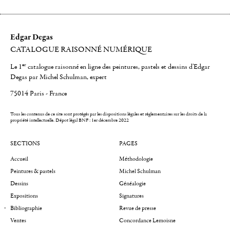
Edgar Degas
CATALOGUE RAISONNÉ NUMÉRIQUE
er
Le 1
catalogue raisonné en ligne des peintures, pastels et dessins d'Edgar
Degas par Michel Schulman, expert
75014 Paris - France
Tous les contenus de ce site sont protégés par les dispositions légales et réglementaires sur les droits de la
propriété intellectuelle.
Dépot légal BNF : 1er décembre 2022
SECTIONS
PAGES
Accueil
Méthodologie
Peintures & pastels
Michel Schulman
Dessins
Généalogie
Expositions
Signatures
Bibliographie
Revue de presse
Ventes
Concordance Lemoisne