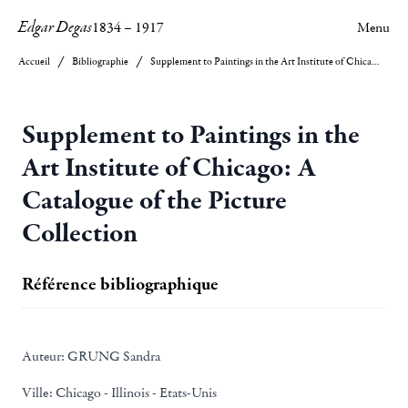
Edgar Degas
1834
–
1917
Menu
Accueil
Bibliographie
Supplement to Paintings in the Art Institute of Chicago: A Catalogue of the Picture Collection
Supplement to Paintings in the
Art Institute of Chicago: A
Catalogue of the Picture
Collection
Référence bibliographique
Auteur:
GRUNG Sandra
Ville:
Chicago - Illinois - Etats-Unis