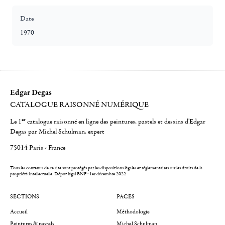
Date
1970
Edgar Degas
CATALOGUE RAISONNÉ NUMÉRIQUE
er
Le 1
catalogue raisonné en ligne des peintures, pastels et dessins d'Edgar
Degas par Michel Schulman, expert
75014 Paris - France
Tous les contenus de ce site sont protégés par les dispositions légales et réglementaires sur les droits de la
propriété intellectuelle.
Dépot légal BNF : 1er décembre 2022
SECTIONS
PAGES
Accueil
Méthodologie
Peintures & pastels
Michel Schulman