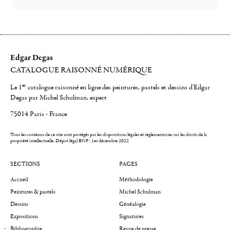
Edgar Degas
CATALOGUE RAISONNÉ NUMÉRIQUE
er
Le 1
catalogue raisonné en ligne des peintures, pastels et dessins d'Edgar
Degas par Michel Schulman, expert
75014 Paris - France
Tous les contenus de ce site sont protégés par les dispositions légales et réglementaires sur les droits de la
propriété intellectuelle.
Dépot légal BNF : 1er décembre 2022
SECTIONS
PAGES
Accueil
Méthodologie
Peintures & pastels
Michel Schulman
Dessins
Généalogie
Expositions
Signatures
Bibliographie
Revue de presse