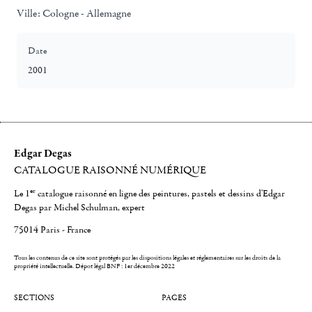
Ville:
Cologne - Allemagne
Date
2001
Edgar Degas
CATALOGUE RAISONNÉ NUMÉRIQUE
er
Le 1
catalogue raisonné en ligne des peintures, pastels et dessins d'Edgar
Degas par Michel Schulman, expert
75014 Paris - France
Tous les contenus de ce site sont protégés par les dispositions légales et réglementaires sur les droits de la
propriété intellectuelle.
Dépot légal BNF : 1er décembre 2022
SECTIONS
PAGES