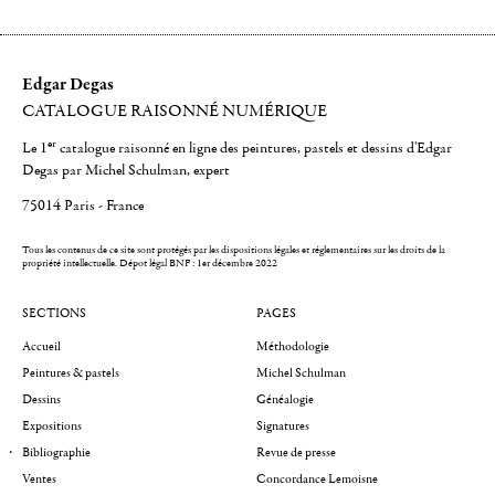
Edgar Degas
CATALOGUE RAISONNÉ NUMÉRIQUE
er
Le 1
catalogue raisonné en ligne des peintures, pastels et dessins d'Edgar
Degas par Michel Schulman, expert
75014 Paris - France
Tous les contenus de ce site sont protégés par les dispositions légales et réglementaires sur les droits de la
propriété intellectuelle.
Dépot légal BNF : 1er décembre 2022
SECTIONS
PAGES
Accueil
Méthodologie
Peintures & pastels
Michel Schulman
Dessins
Généalogie
Expositions
Signatures
Bibliographie
Revue de presse
Ventes
Concordance Lemoisne