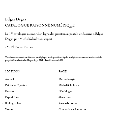
Edgar Degas
CATALOGUE RAISONNÉ NUMÉRIQUE
er
Le 1
catalogue raisonné en ligne des peintures, pastels et dessins d'Edgar
Degas par Michel Schulman, expert
75014 Paris - France
Tous les contenus de ce site sont protégés par les dispositions légales et réglementaires sur les droits de la
propriété intellectuelle.
Dépot légal BNF : 1er décembre 2022
SECTIONS
PAGES
Accueil
Méthodologie
Peintures & pastels
Michel Schulman
Dessins
Généalogie
Expositions
Signatures
Bibliographie
Revue de presse
Ventes
Concordance Lemoisne