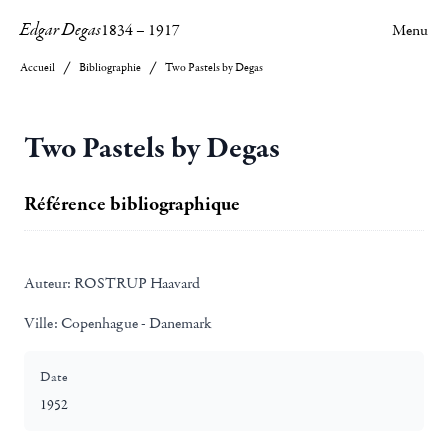
Edgar Degas
1834
–
1917
Menu
Accueil
Bibliographie
Two Pastels by Degas
Two Pastels by Degas
Référence bibliographique
Auteur:
ROSTRUP Haavard
Ville:
Copenhague - Danemark
Date
1952