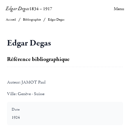
Edgar Degas
1834
–
1917
Menu
Accueil
Bibliographie
Edgar Degas
Edgar Degas
Référence bibliographique
Auteur:
JAMOT Paul
Ville:
Genève - Suisse
Date
1924