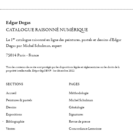
Edgar Degas
CATALOGUE RAISONNÉ NUMÉRIQUE
er
Le 1
catalogue raisonné en ligne des peintures, pastels et dessins d'Edgar
Degas par Michel Schulman, expert
75014 Paris - France
Tous les contenus de ce site sont protégés par les dispositions légales et réglementaires sur les droits de la
propriété intellectuelle.
Dépot légal BNF : 1er décembre 2022
SECTIONS
PAGES
Accueil
Méthodologie
Peintures & pastels
Michel Schulman
Dessins
Généalogie
Expositions
Signatures
Bibliographie
Revue de presse
Ventes
Concordance Lemoisne