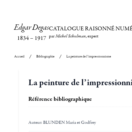
Edgar Degas
CATALOGUE RAISONNÉ NUM
par
Michel Schulman
, expert
1834
–
1917
Accueil
Bibliographie
La peinture de l’impressionnisme
La peinture de l’impression
Référence bibliographique
Auteur:
BLUNDEN Maria et Godfrey