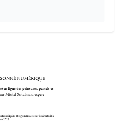
ISONNÉ NUMÉRIQUE
é en ligne des peintures, pastels et
par Michel Schulman, expert
itions légales et réglementaires sur les droits de la
bre 2022