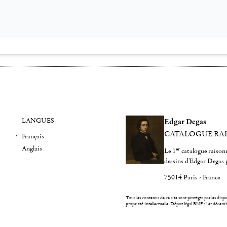
LANGUES
Edgar Degas
CATALOGUE RA
Français
Anglais
er
Le 1
catalogue raisonn
dessins d'Edgar Degas 
75014 Paris - France
Tous les contenus de ce site sont protégés par les dispos
propriété intellectuelle.
Dépot légal BNF : 1er décem