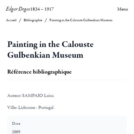
Edgar Degas
1834
–
1917
Menu
Accueil
Bibliographie
Painting in the Calouste Gulbenkian Museum
Painting in the Calouste
Gulbenkian Museum
Référence bibliographique
Auteur:
SAMPAIO Luisa
Ville:
Lisbonne - Portugal
Date
2009