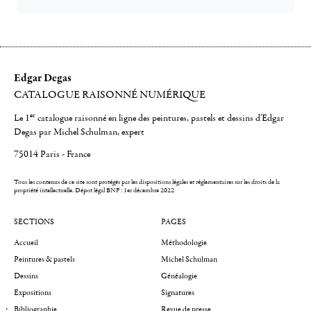
Edgar Degas
CATALOGUE RAISONNÉ NUMÉRIQUE
er
Le 1
catalogue raisonné en ligne des peintures, pastels et dessins d'Edgar
Degas par Michel Schulman, expert
75014 Paris - France
Tous les contenus de ce site sont protégés par les dispositions légales et réglementaires sur les droits de la
propriété intellectuelle.
Dépot légal BNF : 1er décembre 2022
SECTIONS
PAGES
Accueil
Méthodologie
Peintures & pastels
Michel Schulman
Dessins
Généalogie
Expositions
Signatures
Bibliographie
Revue de presse