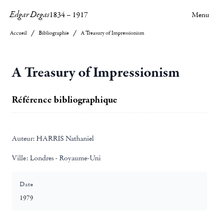
Edgar Degas
1834
–
1917
Menu
Accueil
Bibliographie
A Treasury of Impressionism
A Treasury of Impressionism
Référence bibliographique
Auteur:
HARRIS Nathaniel
Ville:
Londres - Royaume-Uni
Date
1979