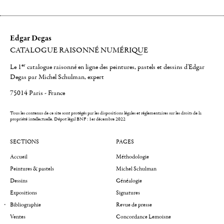
Edgar Degas
CATALOGUE RAISONNÉ NUMÉRIQUE
er
Le 1
catalogue raisonné en ligne des peintures, pastels et dessins d'Edgar
Degas par Michel Schulman, expert
75014 Paris - France
Tous les contenus de ce site sont protégés par les dispositions légales et réglementaires sur les droits de la
propriété intellectuelle.
Dépot légal BNF : 1er décembre 2022
SECTIONS
PAGES
Accueil
Méthodologie
Peintures & pastels
Michel Schulman
Dessins
Généalogie
Expositions
Signatures
Bibliographie
Revue de presse
Ventes
Concordance Lemoisne