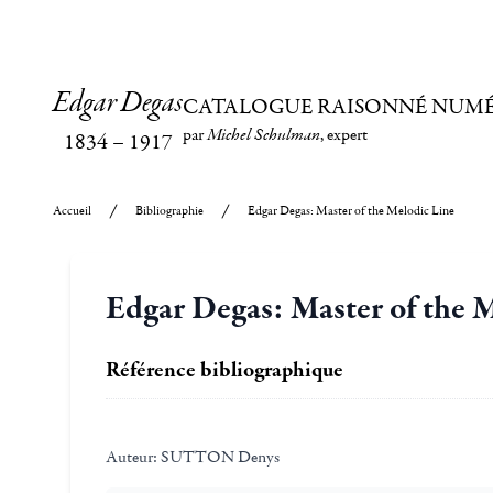
Edgar Degas
CATALOGUE RAISONNÉ NUM
par
Michel Schulman
, expert
1834
–
1917
Accueil
Bibliographie
Edgar Degas: Master of the Melodic Line
Edgar Degas: Master of the 
Référence bibliographique
Auteur:
SUTTON Denys