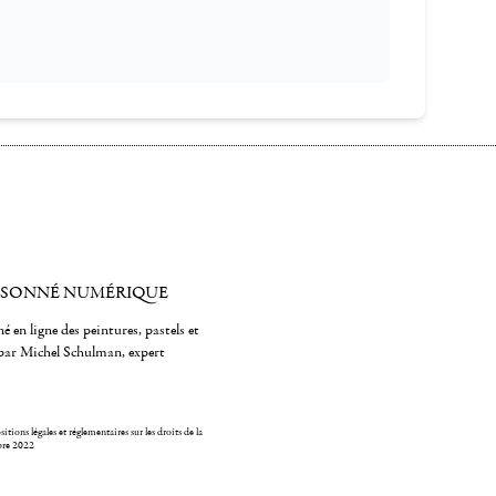
ISONNÉ NUMÉRIQUE
é en ligne des peintures, pastels et
par Michel Schulman, expert
itions légales et réglementaires sur les droits de la
bre 2022