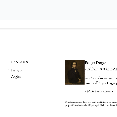
LANGUES
Edgar Degas
CATALOGUE RA
Français
Anglais
er
Le 1
catalogue raisonn
dessins d'Edgar Degas 
75014 Paris - France
Tous les contenus de ce site sont protégés par les dispos
propriété intellectuelle.
Dépot légal BNF : 1er décem