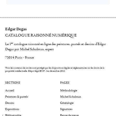
Edgar Degas
CATALOGUE RAISONNÉ NUMÉRIQUE
er
Le 1
catalogue raisonné en ligne des peintures, pastels et dessins d'Edgar
Degas par Michel Schulman, expert
75014 Paris - France
Tous les contenus de ce site sont protégés par les dispositions légales et réglementaires sur les droits de la
propriété intellectuelle.
Dépot légal BNF : 1er décembre 2022
SECTIONS
PAGES
Accueil
Méthodologie
Peintures & pastels
Michel Schulman
Dessins
Généalogie
Expositions
Signatures
Bibliographie
Revue de presse