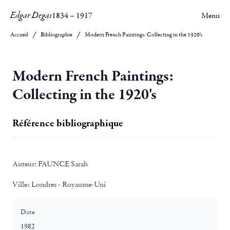
Edgar Degas
1834
–
1917
Menu
Accueil
Bibliographie
Modern French Paintings: Collecting in the 1920's
Modern French Paintings:
Collecting in the 1920's
Référence bibliographique
Auteur:
FAUNCE Sarah
Ville:
Londres - Royaume-Uni
Date
1982