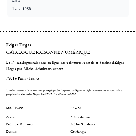
Date
1 mai 1958
Edgar Degas
CATALOGUE RAISONNÉ NUMÉRIQUE
er
Le 1
catalogue raisonné en ligne des peintures, pastels et dessins d'Edgar
Degas par Michel Schulman, expert
75014 Paris - France
Tous les contenus de ce site sont protégés par les dispositions légales et réglementaires sur les droits de la
propriété intellectuelle.
Dépot légal BNF : 1er décembre 2022
SECTIONS
PAGES
Accueil
Méthodologie
Peintures & pastels
Michel Schulman
Dessins
Généalogie