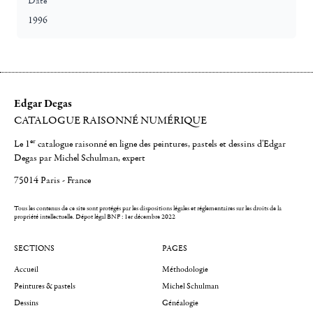
Date
1996
Edgar Degas
CATALOGUE RAISONNÉ NUMÉRIQUE
er
Le 1
catalogue raisonné en ligne des peintures, pastels et dessins d'Edgar
Degas par Michel Schulman, expert
75014 Paris - France
Tous les contenus de ce site sont protégés par les dispositions légales et réglementaires sur les droits de la
propriété intellectuelle.
Dépot légal BNF : 1er décembre 2022
SECTIONS
PAGES
Accueil
Méthodologie
Peintures & pastels
Michel Schulman
Dessins
Généalogie