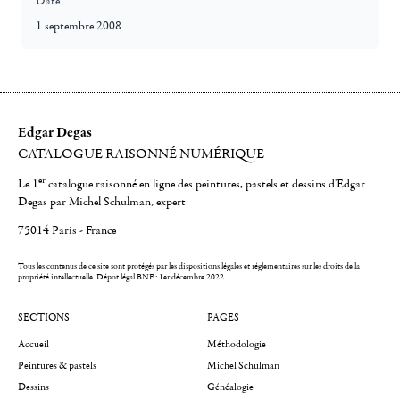
Date
1 septembre 2008
Edgar Degas
CATALOGUE RAISONNÉ NUMÉRIQUE
er
Le 1
catalogue raisonné en ligne des peintures, pastels et dessins d'Edgar
Degas par Michel Schulman, expert
75014 Paris - France
Tous les contenus de ce site sont protégés par les dispositions légales et réglementaires sur les droits de la
propriété intellectuelle.
Dépot légal BNF : 1er décembre 2022
SECTIONS
PAGES
Accueil
Méthodologie
Peintures & pastels
Michel Schulman
Dessins
Généalogie