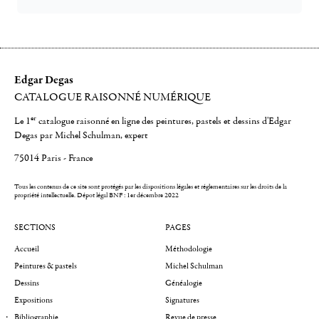
Edgar Degas
CATALOGUE RAISONNÉ NUMÉRIQUE
er
Le 1
catalogue raisonné en ligne des peintures, pastels et dessins d'Edgar
Degas par Michel Schulman, expert
75014 Paris - France
Tous les contenus de ce site sont protégés par les dispositions légales et réglementaires sur les droits de la
propriété intellectuelle.
Dépot légal BNF : 1er décembre 2022
SECTIONS
PAGES
Accueil
Méthodologie
Peintures & pastels
Michel Schulman
Dessins
Généalogie
Expositions
Signatures
Bibliographie
Revue de presse