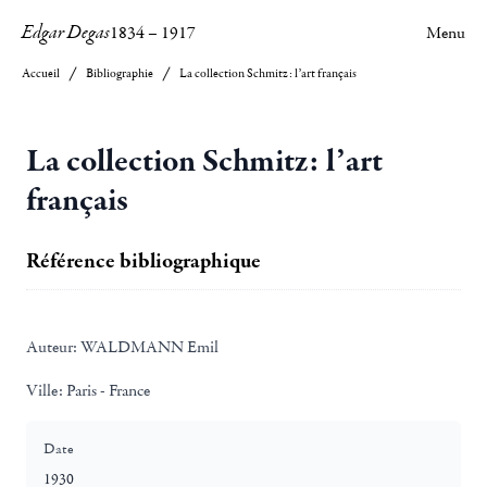
Edgar Degas
1834
–
1917
Menu
Accueil
Bibliographie
La collection Schmitz: l’art français
La collection Schmitz: l’art
français
Référence bibliographique
Auteur:
WALDMANN Emil
Ville:
Paris - France
Date
1930