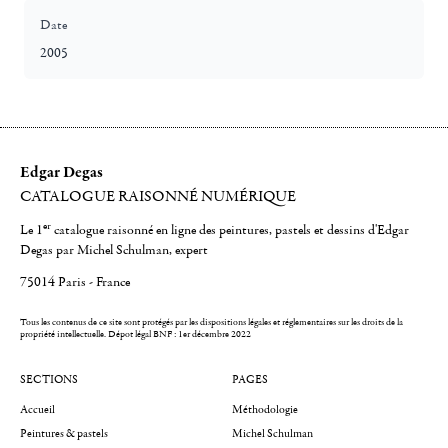
Date
2005
Edgar Degas
CATALOGUE RAISONNÉ NUMÉRIQUE
er
Le 1
catalogue raisonné en ligne des peintures, pastels et dessins d'Edgar
Degas par Michel Schulman, expert
75014 Paris - France
Tous les contenus de ce site sont protégés par les dispositions légales et réglementaires sur les droits de la
propriété intellectuelle.
Dépot légal BNF : 1er décembre 2022
SECTIONS
PAGES
Accueil
Méthodologie
Peintures & pastels
Michel Schulman