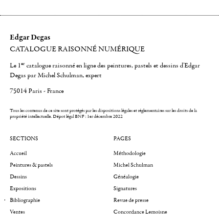
Edgar Degas
CATALOGUE RAISONNÉ NUMÉRIQUE
er
Le 1
catalogue raisonné en ligne des peintures, pastels et dessins d'Edgar
Degas par Michel Schulman, expert
75014 Paris - France
Tous les contenus de ce site sont protégés par les dispositions légales et réglementaires sur les droits de la
propriété intellectuelle.
Dépot légal BNF : 1er décembre 2022
SECTIONS
PAGES
Accueil
Méthodologie
Peintures & pastels
Michel Schulman
Dessins
Généalogie
Expositions
Signatures
Bibliographie
Revue de presse
Ventes
Concordance Lemoisne