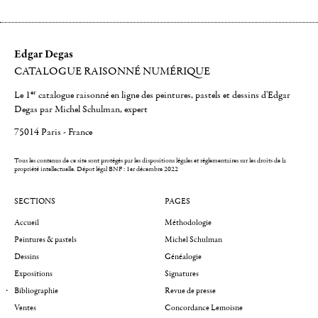
Edgar Degas
CATALOGUE RAISONNÉ NUMÉRIQUE
er
Le 1
catalogue raisonné en ligne des peintures, pastels et dessins d'Edgar
Degas par Michel Schulman, expert
75014 Paris - France
Tous les contenus de ce site sont protégés par les dispositions légales et réglementaires sur les droits de la
propriété intellectuelle.
Dépot légal BNF : 1er décembre 2022
SECTIONS
PAGES
Accueil
Méthodologie
Peintures & pastels
Michel Schulman
Dessins
Généalogie
Expositions
Signatures
Bibliographie
Revue de presse
Ventes
Concordance Lemoisne