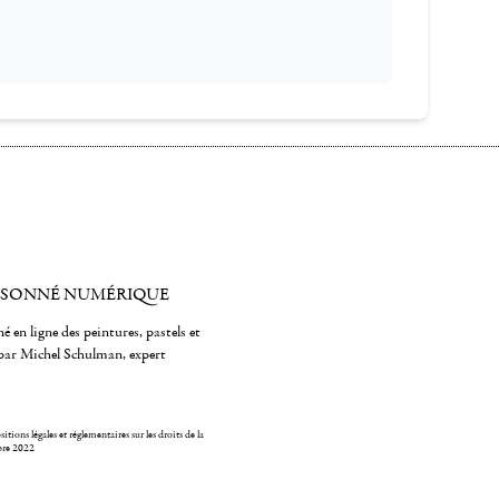
ISONNÉ NUMÉRIQUE
é en ligne des peintures, pastels et
par Michel Schulman, expert
itions légales et réglementaires sur les droits de la
bre 2022