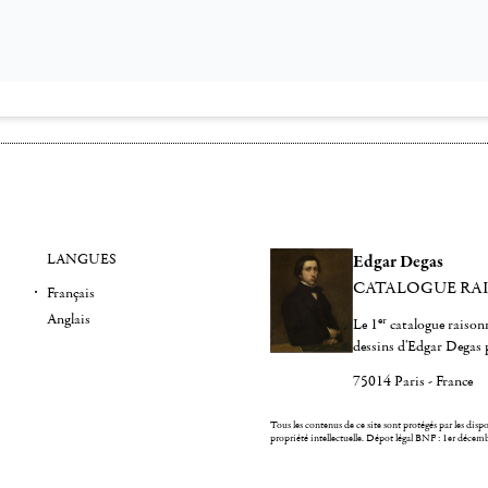
LANGUES
Edgar Degas
CATALOGUE RA
Français
Anglais
er
Le 1
catalogue raisonn
dessins d'Edgar Degas 
75014 Paris - France
Tous les contenus de ce site sont protégés par les dispos
propriété intellectuelle.
Dépot légal BNF : 1er décem