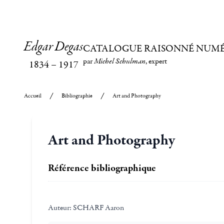
Edgar Degas
CATALOGUE RAISONNÉ NUM
par
Michel Schulman
, expert
1834
–
1917
Accueil
Bibliographie
Art and Photography
Art and Photography
Référence bibliographique
Auteur:
SCHARF Aaron