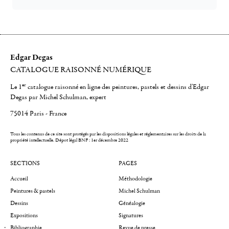
Edgar Degas
CATALOGUE RAISONNÉ NUMÉRIQUE
er
Le 1
catalogue raisonné en ligne des peintures, pastels et dessins d'Edgar
Degas par Michel Schulman, expert
75014 Paris - France
Tous les contenus de ce site sont protégés par les dispositions légales et réglementaires sur les droits de la
propriété intellectuelle.
Dépot légal BNF : 1er décembre 2022
SECTIONS
PAGES
Accueil
Méthodologie
Peintures & pastels
Michel Schulman
Dessins
Généalogie
Expositions
Signatures
Bibliographie
Revue de presse