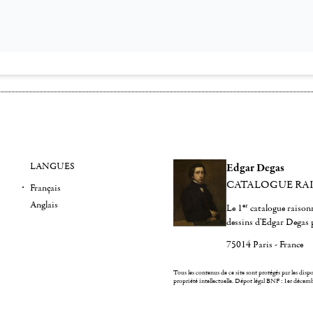
LANGUES
Edgar Degas
CATALOGUE RA
Français
Anglais
er
Le 1
catalogue raisonn
dessins d'Edgar Degas 
75014 Paris - France
Tous les contenus de ce site sont protégés par les dispos
propriété intellectuelle.
Dépot légal BNF : 1er décem