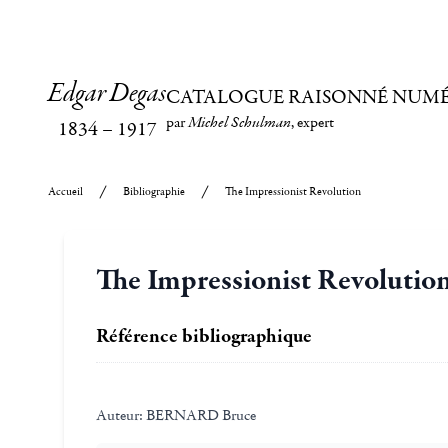
Edgar Degas
CATALOGUE RAISONNÉ NUM
par
Michel Schulman
, expert
1834
–
1917
Accueil
Bibliographie
The Impressionist Revolution
The Impressionist Revolutio
Référence bibliographique
Auteur:
BERNARD Bruce