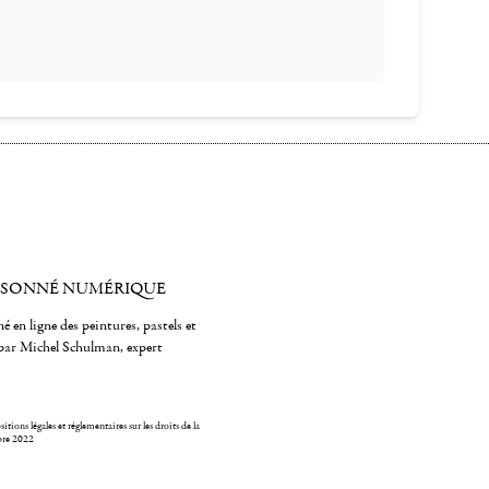
ISONNÉ NUMÉRIQUE
é en ligne des peintures, pastels et
par Michel Schulman, expert
itions légales et réglementaires sur les droits de la
bre 2022