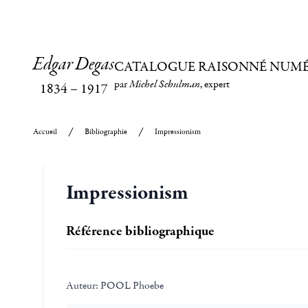
Edgar Degas
CATALOGUE RAISONNÉ NUM
par
Michel Schulman
, expert
1834
–
1917
Accueil
Bibliographie
Impressionism
Impressionism
Référence bibliographique
Auteur:
POOL Phoebe