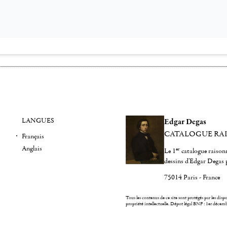
LANGUES
Edgar Degas
CATALOGUE RA
Français
Anglais
er
Le 1
catalogue raisonn
dessins d'Edgar Degas 
75014 Paris - France
Tous les contenus de ce site sont protégés par les dispos
propriété intellectuelle.
Dépot légal BNF : 1er décem