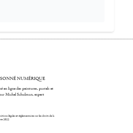
ISONNÉ NUMÉRIQUE
é en ligne des peintures, pastels et
par Michel Schulman, expert
itions légales et réglementaires sur les droits de la
bre 2022