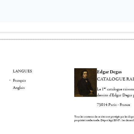
LANGUES
Edgar Degas
CATALOGUE RA
Français
Anglais
er
Le 1
catalogue raisonn
dessins d'Edgar Degas 
75014 Paris - France
Tous les contenus de ce site sont protégés par les dispos
propriété intellectuelle.
Dépot légal BNF : 1er décem