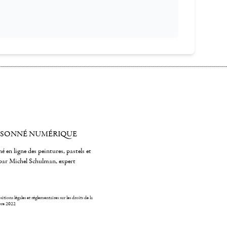
ISONNÉ NUMÉRIQUE
é en ligne des peintures, pastels et
par Michel Schulman, expert
itions légales et réglementaires sur les droits de la
bre 2022