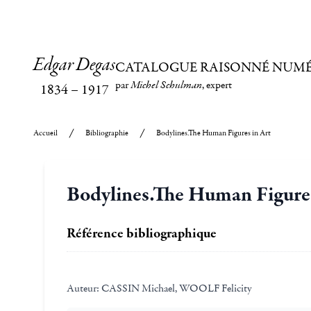
Edgar Degas
CATALOGUE RAISONNÉ NUM
par
Michel Schulman
, expert
1834
–
1917
Accueil
Bibliographie
Bodylines.The Human Figures in Art
Bodylines.The Human Figures
Référence bibliographique
Auteur:
CASSIN Michael, WOOLF Felicity