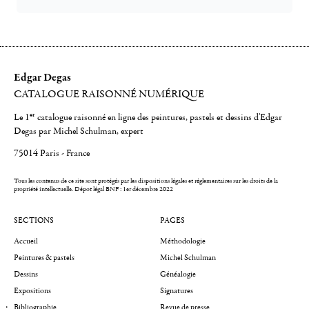
Edgar Degas
CATALOGUE RAISONNÉ NUMÉRIQUE
er
Le 1
catalogue raisonné en ligne des peintures, pastels et dessins d'Edgar
Degas par Michel Schulman, expert
75014 Paris - France
Tous les contenus de ce site sont protégés par les dispositions légales et réglementaires sur les droits de la
propriété intellectuelle.
Dépot légal BNF : 1er décembre 2022
SECTIONS
PAGES
Accueil
Méthodologie
Peintures & pastels
Michel Schulman
Dessins
Généalogie
Expositions
Signatures
Bibliographie
Revue de presse