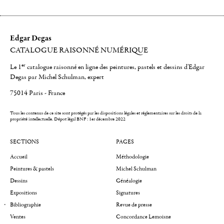
Edgar Degas
CATALOGUE RAISONNÉ NUMÉRIQUE
er
Le 1
catalogue raisonné en ligne des peintures, pastels et dessins d'Edgar
Degas par Michel Schulman, expert
75014 Paris - France
Tous les contenus de ce site sont protégés par les dispositions légales et réglementaires sur les droits de la
propriété intellectuelle.
Dépot légal BNF : 1er décembre 2022
SECTIONS
PAGES
Accueil
Méthodologie
Peintures & pastels
Michel Schulman
Dessins
Généalogie
Expositions
Signatures
Bibliographie
Revue de presse
Ventes
Concordance Lemoisne