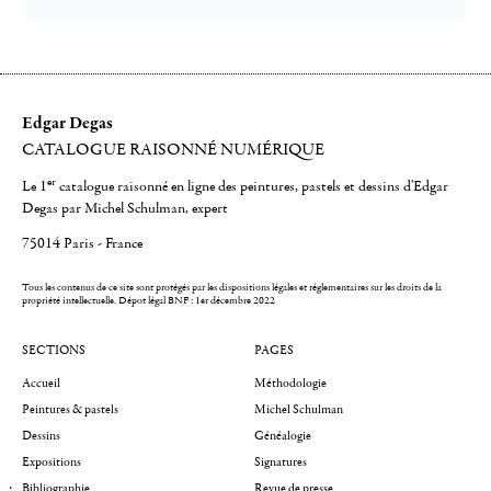
Edgar Degas
CATALOGUE RAISONNÉ NUMÉRIQUE
er
Le 1
catalogue raisonné en ligne des peintures, pastels et dessins d'Edgar
Degas par Michel Schulman, expert
75014 Paris - France
Tous les contenus de ce site sont protégés par les dispositions légales et réglementaires sur les droits de la
propriété intellectuelle.
Dépot légal BNF : 1er décembre 2022
SECTIONS
PAGES
Accueil
Méthodologie
Peintures & pastels
Michel Schulman
Dessins
Généalogie
Expositions
Signatures
Bibliographie
Revue de presse