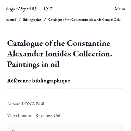
Edgar Degas
1834
–
1917
Menu
Accueil
Bibliographie
Catalogue of the Constantine Alexander Ionidès Collection. Paintings in oil
Catalogue of the Constantine
Alexander Ionidès Collection.
Paintings in oil
Référence bibliographique
Auteur:
LONG Basil
Ville:
Londres - Royaume-Uni