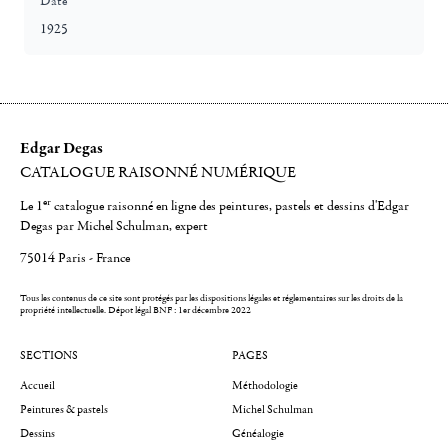
Date
1925
Edgar Degas
CATALOGUE RAISONNÉ NUMÉRIQUE
er
Le 1
catalogue raisonné en ligne des peintures, pastels et dessins d'Edgar
Degas par Michel Schulman, expert
75014 Paris - France
Tous les contenus de ce site sont protégés par les dispositions légales et réglementaires sur les droits de la
propriété intellectuelle.
Dépot légal BNF : 1er décembre 2022
SECTIONS
PAGES
Accueil
Méthodologie
Peintures & pastels
Michel Schulman
Dessins
Généalogie