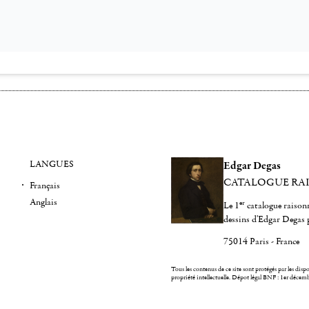
LANGUES
Edgar Degas
CATALOGUE RA
Français
Anglais
er
Le 1
catalogue raisonn
dessins d'Edgar Degas 
75014 Paris - France
Tous les contenus de ce site sont protégés par les dispos
propriété intellectuelle.
Dépot légal BNF : 1er décem