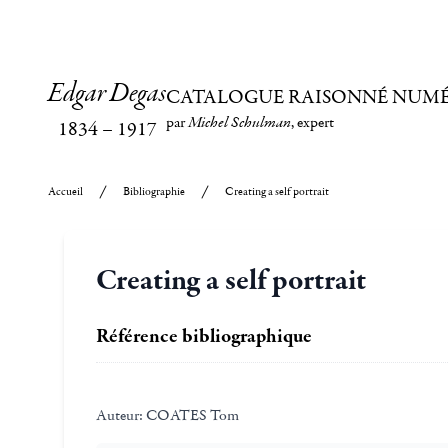
Edgar Degas
CATALOGUE RAISONNÉ NUM
par
Michel Schulman
, expert
1834
–
1917
Accueil
Bibliographie
Creating a self portrait
Creating a self portrait
Référence bibliographique
Auteur:
COATES Tom