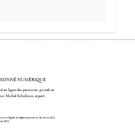
ISONNÉ NUMÉRIQUE
é en ligne des peintures, pastels et
par Michel Schulman, expert
itions légales et réglementaires sur les droits de la
bre 2022