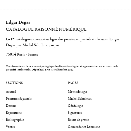
Edgar Degas
CATALOGUE RAISONNÉ NUMÉRIQUE
er
Le 1
catalogue raisonné en ligne des peintures, pastels et dessins d'Edgar
Degas par Michel Schulman, expert
75014 Paris - France
Tous les contenus de ce site sont protégés par les dispositions légales et réglementaires sur les droits de la
propriété intellectuelle.
Dépot légal BNF : 1er décembre 2022
SECTIONS
PAGES
Accueil
Méthodologie
Peintures & pastels
Michel Schulman
Dessins
Généalogie
Expositions
Signatures
Bibliographie
Revue de presse
Ventes
Concordance Lemoisne