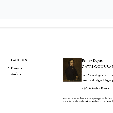
LANGUES
Edgar Degas
CATALOGUE RA
Français
Anglais
er
Le 1
catalogue raisonn
dessins d'Edgar Degas 
75014 Paris - France
Tous les contenus de ce site sont protégés par les dispos
propriété intellectuelle.
Dépot légal BNF : 1er décem