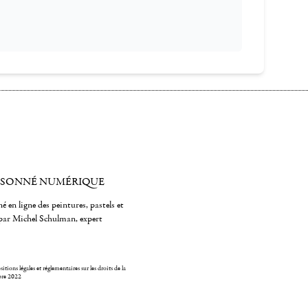
ISONNÉ NUMÉRIQUE
é en ligne des peintures, pastels et
par Michel Schulman, expert
itions légales et réglementaires sur les droits de la
bre 2022