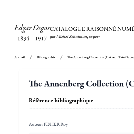
Edgar Degas
CATALOGUE RAISONNÉ NUM
par
Michel Schulman
, expert
1834
–
1917
Accueil
Bibliographie
The Annenberg Collection (Cat. exp. Tate Galler
The Annenberg Collection (Ca
Référence bibliographique
Auteur:
FISHER Roy