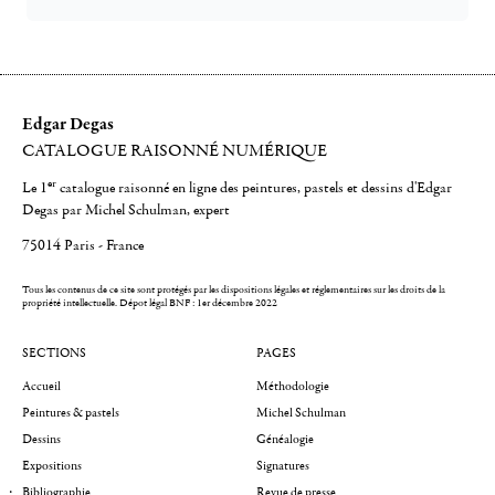
Edgar Degas
CATALOGUE RAISONNÉ NUMÉRIQUE
er
Le 1
catalogue raisonné en ligne des peintures, pastels et dessins d'Edgar
Degas par Michel Schulman, expert
75014 Paris - France
Tous les contenus de ce site sont protégés par les dispositions légales et réglementaires sur les droits de la
propriété intellectuelle.
Dépot légal BNF : 1er décembre 2022
SECTIONS
PAGES
Accueil
Méthodologie
Peintures & pastels
Michel Schulman
Dessins
Généalogie
Expositions
Signatures
Bibliographie
Revue de presse