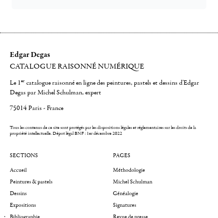
Edgar Degas
CATALOGUE RAISONNÉ NUMÉRIQUE
er
Le 1
catalogue raisonné en ligne des peintures, pastels et dessins d'Edgar
Degas par Michel Schulman, expert
75014 Paris - France
Tous les contenus de ce site sont protégés par les dispositions légales et réglementaires sur les droits de la
propriété intellectuelle.
Dépot légal BNF : 1er décembre 2022
SECTIONS
PAGES
Accueil
Méthodologie
Peintures & pastels
Michel Schulman
Dessins
Généalogie
Expositions
Signatures
Bibliographie
Revue de presse