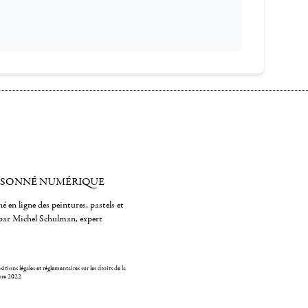
ISONNÉ NUMÉRIQUE
é en ligne des peintures, pastels et
par Michel Schulman, expert
itions légales et réglementaires sur les droits de la
bre 2022