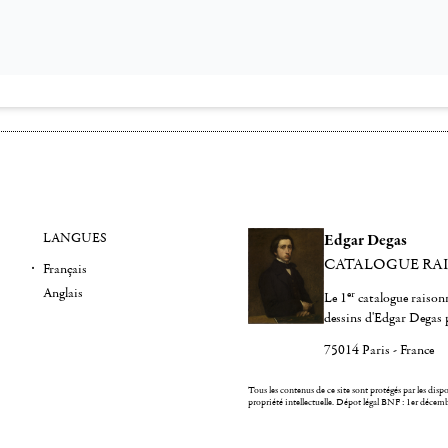
LANGUES
Edgar Degas
CATALOGUE RA
Français
Anglais
er
Le 1
catalogue raisonn
dessins d'Edgar Degas 
75014 Paris - France
Tous les contenus de ce site sont protégés par les dispos
propriété intellectuelle.
Dépot légal BNF : 1er décem