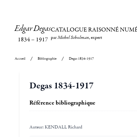
Edgar Degas
CATALOGUE RAISONNÉ NUM
par
Michel Schulman
, expert
1834
–
1917
Accueil
Bibliographie
Degas 1834-1917
Degas 1834-1917
Référence bibliographique
Auteur:
KENDALL Richard