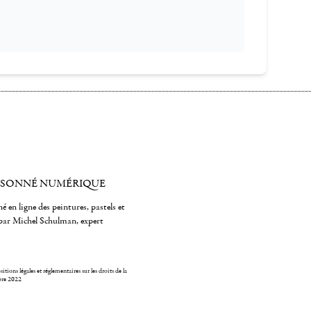
ISONNÉ NUMÉRIQUE
é en ligne des peintures, pastels et
par Michel Schulman, expert
itions légales et réglementaires sur les droits de la
bre 2022