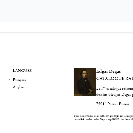
LANGUES
Edgar Degas
CATALOGUE RA
Français
Anglais
er
Le 1
catalogue raisonn
dessins d'Edgar Degas 
75014 Paris - France
Tous les contenus de ce site sont protégés par les dispos
propriété intellectuelle.
Dépot légal BNF : 1er décem